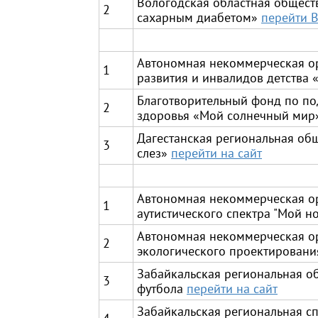
Вологодская областная общест
2
сахарным диабетом»
перейти 
Автономная некоммерческая ор
1
развития и инвалидов детства
Благотворительный фонд по п
2
здоровья «Мой солнечный мир
Дагестанская региональная об
3
слез»
перейти
на сайт
Автономная некоммерческая о
1
аутистического спектра "Мой 
Автономная некоммерческая ор
2
экологического проектирования
Забайкальская региональная о
3
футбола
перейти на сайт
Забайкальская региональная с