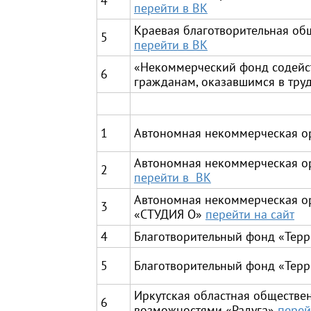
4
перейти в ВК
Краевая благотворительная об
5
перейти в ВК
«Некоммерческий фонд содейст
6
гражданам, оказавшимся в тру
1
Автономная некоммерческая о
Автономная некоммерческая ор
2
перейти в ВК
Автономная некоммерческая о
3
«СТУДИЯ О»
перейти на сайт
4
Благотворительный фонд «Тер
5
Благотворительный фонд «Терр
Иркутская областная обществе
6
возможностями «Радуга»
перей