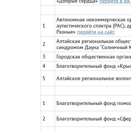
«Добрые сердца»
перейти в ВК
Автономная некоммерческая о
1
аутистического спектра (РАС),
Разные»
перейти на сайт
Алтайская региональная общес
2
синдромом Дауна "Солнечный 
3
Городская общественная орга
4
Благотворительный фонд «Кры
5
Алтайское региональное волон
1
Благотворительный фонд помо
2
Благотворительный фонд «Сфе