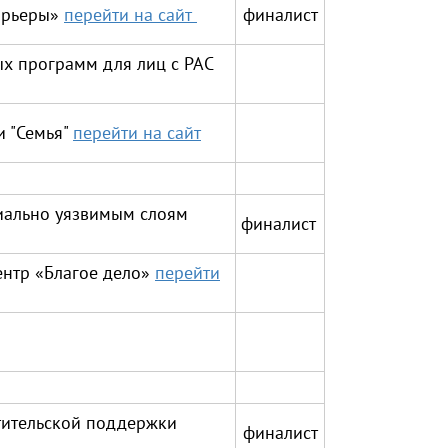
арьеры»
перейти на сайт
финалист
х программ для лиц с РАС
и "Семья"
перейти на сайт
иально уязвимым слоям
финалист
нтр «Благое дело»
перейти
тительской поддержки
финалист