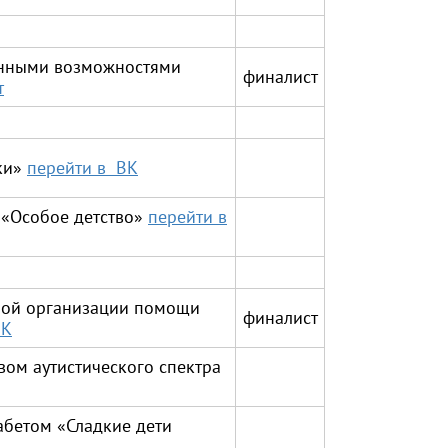
енными возможностями
финалист
т
ки»
перейти в ВК
 «Особое детство»
перейти в
ной организации помощи
финалист
ВК
ом аутистического спектра
абетом «Сладкие дети