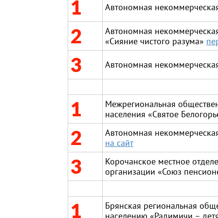
1
Автономная некоммерческая
2
Автономная некоммерческая
«Сияние чистого разума»
пе
3
Автономная некоммерческая
1
Межрегиональная обществен
населения «Святое Белогорь
2
Автономная некоммерческая
на сайт
3
Корочанское местное отде
организации «Союз пенсион
1
Брянская региональная общ
населению «Радимичи – де