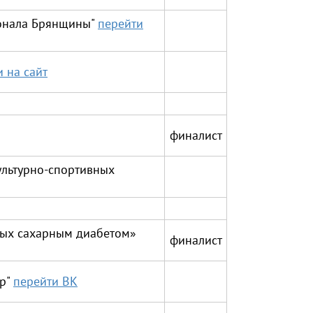
сонала Брянщины"
перейти
 на сайт
финалист
ультурно-спортивных
ных сахарным диабетом»
финалист
ир"
перейти ВК