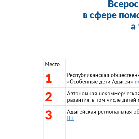
Всерос
в сфере пом
а
Место
1
Республиканская общественн
«Особенные дети Адыгеи»
п
2
Автономная некоммерческая 
развития, в том числе дете
3
Адыгейская региональная о
ВК