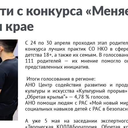
ти с конкурса «Меня
 крае
С 24 по 30 апреля проходил этап родител
конкурса лучших практик СО НКО в сфер
детства 18+, а также их семьям. В голосов
111 родителей — их мнение помогло оц
представленных инициатив.
Итоги голосования в регионе:
АНО Центр содействия развитию и прод
культуры и искусства «Культурный прорыв
„Обретая крылья“» — 4,78 % голосов.
АНО помощи людям с РАС «Мой новый мир»
социальных навыков детей с РАС в безопасн
А уже 5 мая на заседании экспертног
«Творческая КОЛЛАБоратория „Обретая к