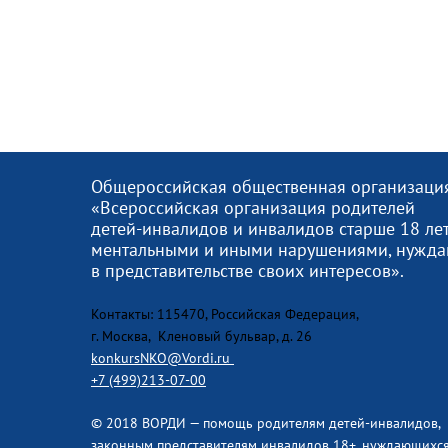
Общероссийская общественная организаци
«Всероссийская организация родителей
детей-инвалидов и инвалидов старше 18 лет
ментальными и иными нарушениями, нужд
в представительстве своих интересов».
Контакты: 115470, Российская Федерация,
г. Москва, Кленовый бульвар, д. 26
konkursNKO@Vordi.ru
+7 (499)213-07-00
© 2018 ВОРДИ — помощь родителям детей-инвалидов,
законным представителям инвалидов 18+, нуждающихся